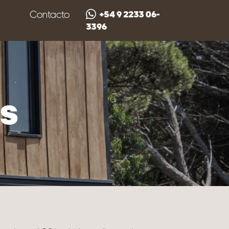
Contacto
+54 9 2233 06-
3396
es