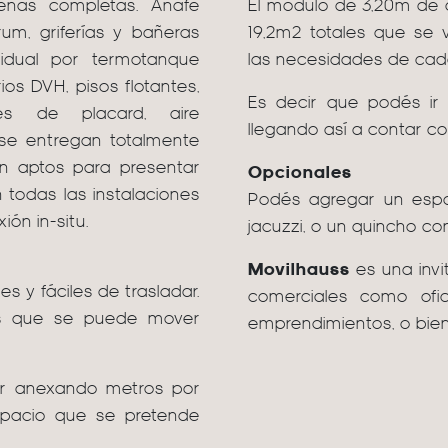
enas completas. Anafe
El módulo de 3,20m de 
rum, griferías y bañeras
19,2m2 totales que se
vidual por termotanque
las necesidades de cada
ios DVH, pisos flotantes,
Es decir que podés ir
ores de placard, aire
llegando así a contar co
 se entregan totalmente
n aptos para presentar
Opcionales
 todas las instalaciones
Podés agregar un espac
ón in-situ.
jacuzzi, o un quincho con
Movilhauss
es una invit
s y fáciles de trasladar.
comerciales como ofici
es que se puede mover
emprendimientos, o bien
ir anexando metros por
espacio que se pretende