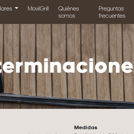
lares
MovilGrill
Quiénes
Preguntas
somos
frecuentes
terminacion
Medidas