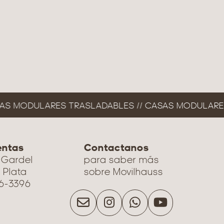
S MODULARES TRASLADABLES //
CASAS MODULARES 
entas
Contactanos
 Gardel
para saber más
 Plata
sobre Movilhauss
06-3396