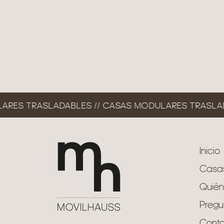
ES TRASLADABLES // CASAS MODULARES TRASLADA
Inicio
Casa
Quié
Pregu
Conta