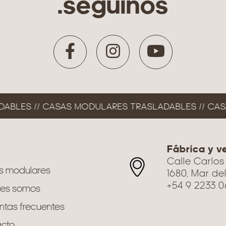
.seguinos
BLES // CASAS MODULARES TRASLADABLES // CASA
Fábrica y v
Calle Carlos
s modulares
1680, Mar del
+54 9 2233 
nes somos
ntas frecuentes
cto